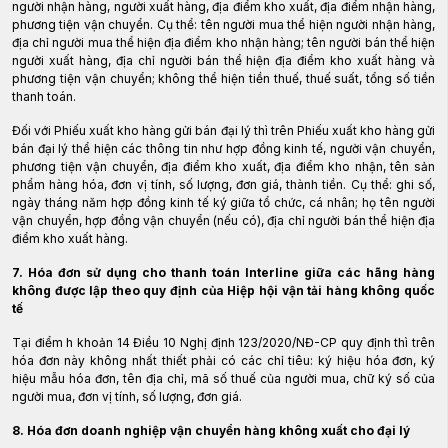
người nhận hàng, người xuất hàng, địa điểm kho xuất, địa điểm nhận hàng,
phương tiện vận chuyển. Cụ thể: tên người mua thể hiện người nhận hàng,
địa chỉ người mua thể hiện địa điểm kho nhận hàng; tên người bán thể hiện
người xuất hàng, địa chỉ người bán thể hiện địa điểm kho xuất hàng và
phương tiện vận chuyển; không thể hiện tiền thuế, thuế suất, tổng số tiền
thanh toán.
Đối với Phiếu xuất kho hàng gửi bán đại lý thì trên Phiếu xuất kho hàng gửi
bán đại lý thể hiện các thông tin như hợp đồng kinh tế, người vận chuyển,
phương tiện vận chuyển, địa điểm kho xuất, địa điểm kho nhận, tên sản
phẩm hàng hóa, đơn vị tính, số lượng, đơn giá, thành tiền. Cụ thể: ghi số,
ngày tháng năm hợp đồng kinh tế ký giữa tổ chức, cá nhân; họ tên người
vận chuyển, hợp đồng vận chuyển (nếu có), địa chỉ người bán thể hiện địa
điểm kho xuất hàng.
7. Hóa đơn sử dụng cho thanh toán Interline giữa các hãng hàng
không được lập theo quy định của Hiệp hội vận tải hàng không quốc
tế
Tại điểm h khoản 14 Điều 10 Nghị định 123/2020/NĐ-CP quy định thì trên
hóa đơn này không nhất thiết phải có các chỉ tiêu: ký hiệu hóa đơn, ký
hiệu mẫu hóa đơn, tên địa chỉ, mã số thuế của người mua, chữ ký số của
người mua, đơn vị tính, số lượng, đơn giá.
8. Hóa đơn doanh nghiệp vận chuyển hàng không xuất cho đại lý