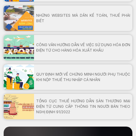
NHỮNG WEBSITES MÀ DÂN KẾ TOÁN, THUẾ PHẢI
BIẾT
CÔNG VĂN HƯỚNG DẪN VỀ VIỆC SỬ DỤNG HÓA ĐƠN
ĐIỆN TỬ CHO HÀNG HÓA XUẤT KHẨU
QUY ĐỊNH MỚI VỀ CHỨNG MINH NGƯỜI PHỤ THUỘC
KHI NỘP THUẾ THU NHẬP CÁ NHÂN
TỔNG CỤC THUẾ HƯỚNG DẪN SÀN THƯƠNG MẠI
ĐIỆN TỬ CUNG CẤP THÔNG TIN NGƯỜI BÁN THEO
NGHỊ ĐỊNH 91/2022