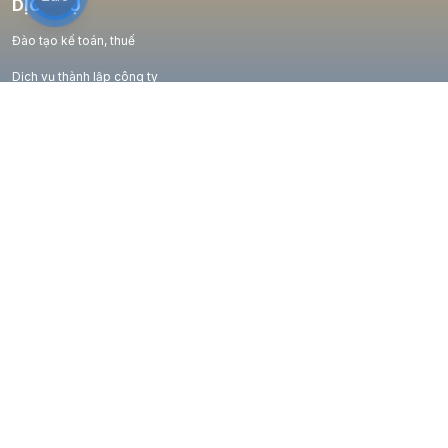
DỊCH VỤ
Đào tạo kế toán, thuế
Dịch vụ thành lập công ty
Dịch vụ đại lý thuế
Dịch vụ kế toán
KẾT NỐI VỚI AFA