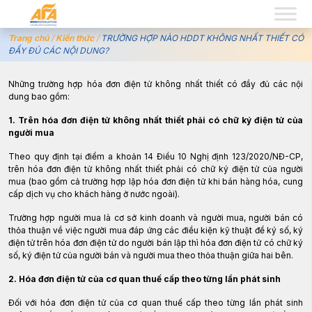
Trang chủ
/
Kiến thức
/
TRƯỜNG HỢP NÀO HDDT KHÔNG NHẤT THIẾT CÓ
ĐẦY ĐỦ CÁC NỘI DUNG?
Những trường hợp hóa đơn điện tử không nhất thiết có đầy đủ các nội
dung bao gồm:
1. Trên hóa đơn điện tử không nhất thiết phải có chữ ký điện tử của
người mua
Theo quy định tại điểm a khoản 14 Điều 10 Nghị định 123/2020/NĐ-CP,
trên hóa đơn điện tử không nhất thiết phải có chữ ký điện tử của người
mua (bao gồm cả trường hợp lập hóa đơn điện tử khi bán hàng hóa, cung
cấp dịch vụ cho khách hàng ở nước ngoài).
Trường hợp người mua là cơ sở kinh doanh và người mua, người bán có
thỏa thuận về việc người mua đáp ứng các điều kiện kỹ thuật để ký số, ký
điện tử trên hóa đơn điện tử do người bán lập thì hóa đơn điện tử có chữ ký
số, ký điện tử của người bán và người mua theo thỏa thuận giữa hai bên.
2. Hóa đơn điện tử của cơ quan thuế cấp theo từng lần phát sinh
Đối với hóa đơn điện tử của cơ quan thuế cấp theo từng lần phát sinh