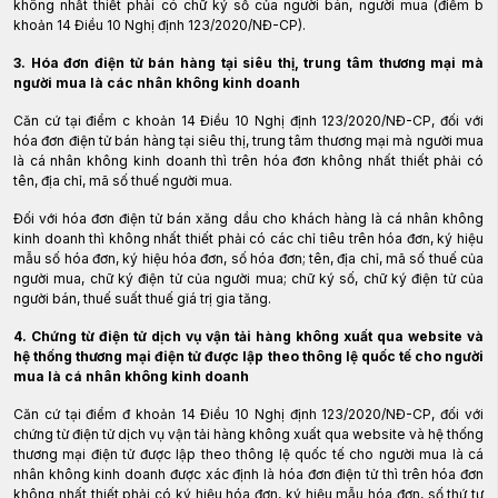
không nhất thiết phải có chữ ký số của người bán, người mua (điểm b
khoản 14 Điều 10 Nghị định 123/2020/NĐ-CP).
3. Hóa đơn điện tử bán hàng tại siêu thị, trung tâm thương mại mà
người mua là các nhân không kinh doanh
Căn cứ tại điểm c khoản 14 Điều 10 Nghị định 123/2020/NĐ-CP, đối với
hóa đơn điện tử bán hàng tại siêu thị, trung tâm thương mại mà người mua
là cá nhân không kinh doanh thì trên hóa đơn không nhất thiết phải có
tên, địa chỉ, mã số thuế người mua.
Đối với hóa đơn điện tử bán xăng dầu cho khách hàng là cá nhân không
kinh doanh thì không nhất thiết phải có các chỉ tiêu trên hóa đơn, ký hiệu
mẫu số hóa đơn, ký hiệu hóa đơn, số hóa đơn; tên, địa chỉ, mã số thuế của
người mua, chữ ký điện tử của người mua; chữ ký số, chữ ký điện tử của
người bán, thuế suất thuế giá trị gia tăng.
4. Chứng từ điện tử dịch vụ vận tải hàng không xuất qua website và
hệ thống thương mại điện tử được lập theo thông lệ quốc tế cho người
mua là cá nhân không kinh doanh
Căn cứ tại điểm đ khoản 14 Điều 10 Nghị định 123/2020/NĐ-CP, đối với
chứng từ điện tử dịch vụ vận tải hàng không xuất qua website và hệ thống
thương mại điện tử được lập theo thông lệ quốc tế cho người mua là cá
nhân không kinh doanh được xác định là hóa đơn điện tử thì trên hóa đơn
không nhất thiết phải có ký hiệu hóa đơn, ký hiệu mẫu hóa đơn, số thứ tự